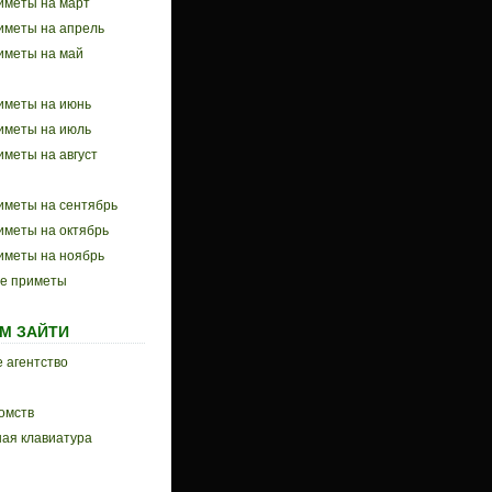
иметы на март
иметы на апрель
иметы на май
иметы на июнь
иметы на июль
иметы на август
иметы на сентябрь
иметы на октябрь
иметы на ноябрь
е приметы
М ЗАЙТИ
 агентство
омств
ая клавиатура