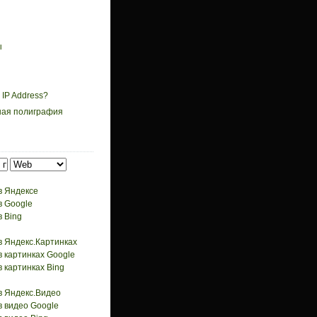
ы
 IP Address?
ная полиграфия
в Яндексе
в Google
 Bing
 Яндекс.Картинках
 картинках Google
 картинках Bing
в Яндекс.Видео
 видео Google