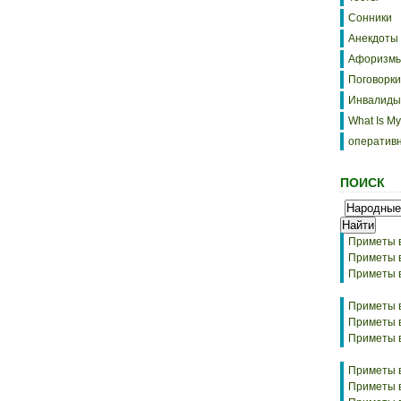
Сонники
Анекдоты
Афоризм
Поговорки
Инвалиды
What Is My
оператив
ПОИСК
Приметы 
Приметы 
Приметы в
Приметы в
Приметы в
Приметы в
Приметы 
Приметы в