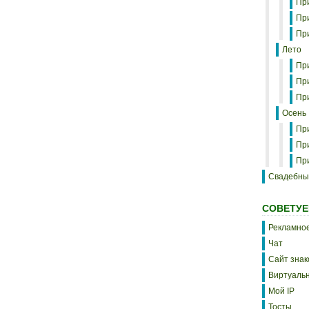
Пр
Пр
Пр
Лето
Пр
Пр
Пр
Осень
Пр
Пр
Пр
Свадебны
СОВЕТУЕ
Рекламное
Чат
Сайт знак
Виртуальн
Мой IP
Тосты